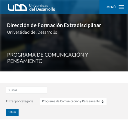
MENÚ
INICIO
Dirección de Formación Extradisciplinar
Universidad del Desarrollo
NUESTRO
EQUIPO
RECURSOS
PROGRAMA DE COMUNICACIÓN Y
PEDAGÓGICOS
PENSAMIENTO
NOTICIAS
Filtrar por categoría:
Filtrar