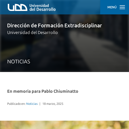
MENÚ
INICIO
Dirección de Formación Extradisciplinar
Universidad del Desarrollo
NUESTRO
EQUIPO
RECURSOS
PEDAGÓGICOS
NOTICIAS
NOTICIAS
En memoria para Pablo Chiuminatto
Publicado en:
Noticias
|
18 marzo, 2025