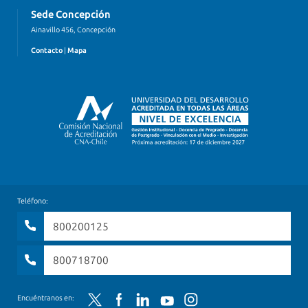
Sede Concepción
Ainavillo 456, Concepción
Contacto
|
Mapa
Teléfono:
800200125
800718700
Twitter
Facebook
LinkedIn
YouTube
Instagram
Encuéntranos en: