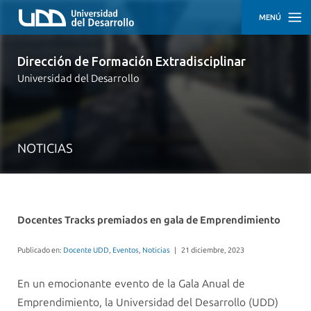
MENÚ
INICIO
Dirección de Formación Extradisciplinar
Universidad del Desarrollo
NUESTRO
EQUIPO
RECURSOS
PEDAGÓGICOS
NOTICIAS
NOTICIAS
Docentes Tracks premiados en gala de Emprendimiento
Publicado en:
Docente UDD
,
Eventos
,
Noticias
|
21 diciembre, 2023
En un emocionante evento de la Gala Anual de
Emprendimiento, la Universidad del Desarrollo (UDD)