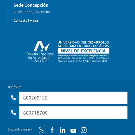
Sede Concepción
Ainavillo 456, Concepción
Contacto
|
Mapa
Teléfono:
800200125
800718700
Twitter
Facebook
LinkedIn
YouTube
Instagram
Encuéntranos en: