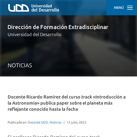
MENÚ
INICIO
Dirección de Formación Extradisciplinar
Universidad del Desarrollo
NUESTRO
EQUIPO
RECURSOS
PEDAGÓGICOS
NOTICIAS
NOTICIAS
Docente Ricardo Ramírez del curso track «Introducción a
la Astronomía» publica paper sobre el planeta más
reflejante conocido hasta la fecha
Publicado en:
Docente UDD
,
Noticias
|
12 julio, 2023