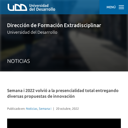
MENÚ
INICIO
Dirección de Formación Extradisciplinar
Universidad del Desarrollo
NUESTRO
EQUIPO
RECURSOS
PEDAGÓGICOS
NOTICIAS
NOTICIAS
Semana i 2022 volvió a la presencialidad total entregando
diversas propuestas de innovación
Publicado en:
Noticias
,
Semana i
|
20 octubre, 2022